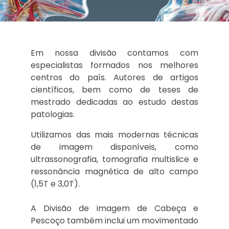
Neurorradiologia
AGENDAMENTO ON-LINE
Imagem Abdome/Pelve
RESULTADOS DE EXAMES
Em nossa divisão contamos com
Imagem Cabeça/Pescoço
CADASTRO MÉDICO
especialistas formados nos melhores
Imagem Cardíaca
centros do país. Autores de artigos
CONTATO
científicos, bem como de teses de
Imagem Torácica
mestrado dedicadas ao estudo destas
patologias.​
Ultrassonografia
​Utilizamos das mais modernas técnicas
de imagem disponíveis, como
ultrassonografia, tomografia multislice e
ressonância magnética de alto campo
(1,5T e 3,0T).​
A Divisão de imagem de Cabeça e
Pescoço também inclui um movimentado