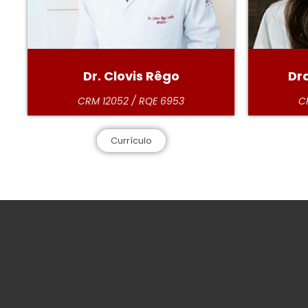
Dr. Clovis Rêgo
Dr
CRM 12052 / RQE 6953
C
Currículo