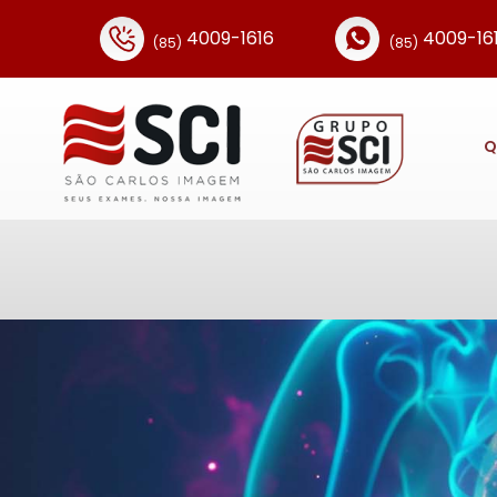
4009-1616
4009-16
(85)
(85)
Q