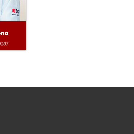
ena
0287