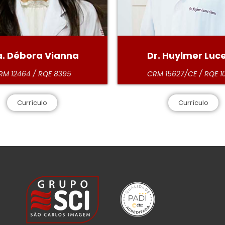
Dr. Huylmer Luc
a. Débora Vianna
CRM 15627/CE / RQE 1
RM 12464 / RQE 8395
Currículo
Currículo