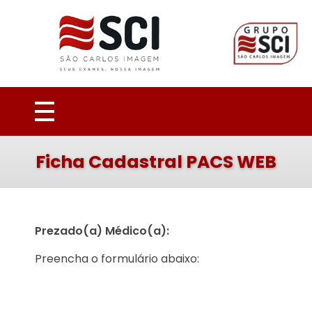
São Carlos Imagem
Seus exames, nossa imagem
QUEM SOMOS
Ficha Cadastral PACS WEB
EQUIPE
Conheça
EXAMES
Prezado(a) Médico(a):
Médicos Destaques
DIVISÕES CLÍNICAS
+
Preencha o formulário abaixo:
Imagem Musculoesquelética
ENSINO
Imagem da Mama
CONVÊNIOS